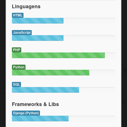
Linguagens
HTML
JavaScript
PHP
Python
SQL
Frameworks & Libs
Django (Python)