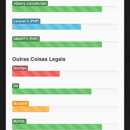
JQuery (JavaScript)
Laravel 4 (PHP)
SMARTY (PHP)
Outras Coisas Legais
DevOps
Git
MongDB
MySQL